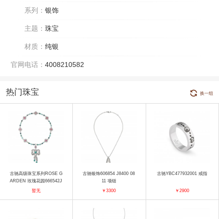
系列：
银饰
主题：
珠宝
材质：
纯银
官网电话：
4008210582
热门珠宝
换一组
古驰高级珠宝系列ROSE G
古驰银饰606854 J8400 08
古驰YBC477932001 戒指
ARDEN 玫瑰花园666542J
11 项链
AAAN8489 660249I83H09
暂无
￥3300
￥2900
038 项链