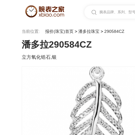
腕表品牌、系列、型号.
当前位置:
报价(珠宝)首页
>
潘多拉珠宝
>
290584CZ
潘多拉290584CZ
立方氧化锆石,银