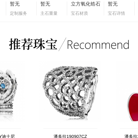
暂无
暂无
立方氧化锆石
暂无
定制服务
主石重量
宝石材质
宝石详情
EY迪士尼
潘多拉190907CZ
潘多拉