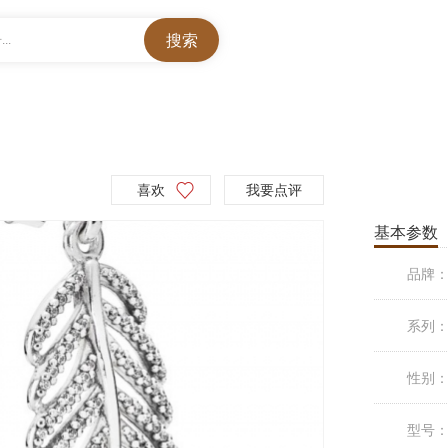
..
喜欢
我要点评
基本参数
品牌
系列
性别
型号