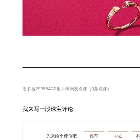
潘多拉290584CZ银耳饰
网友点评（
0
条点评）
我来写一段珠宝评论
先来给个评价吧：
推荐
中立
不