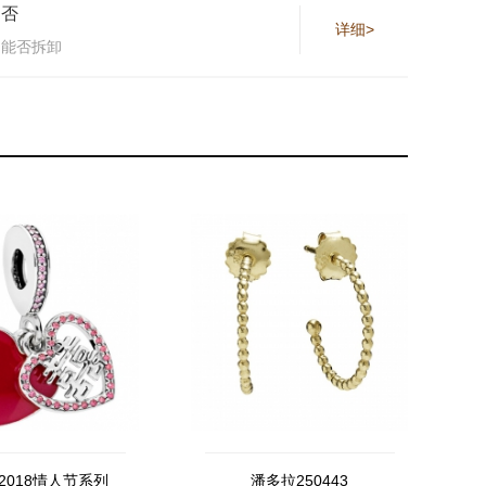
否
详细>
能否拆卸
2018情人节系列
潘多拉250443