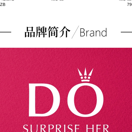
CZB
79