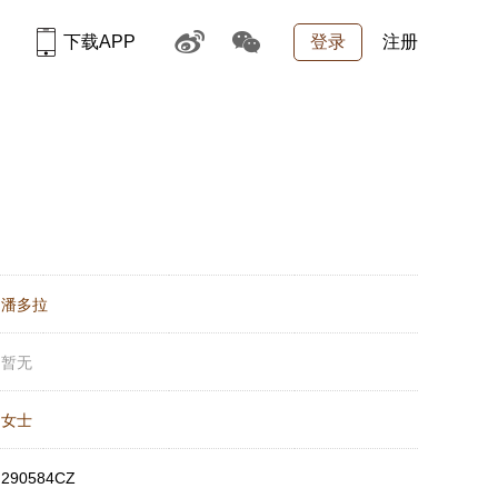
下载APP
登录
注册
：
潘多拉
：
暂无
：
女士
：
290584CZ