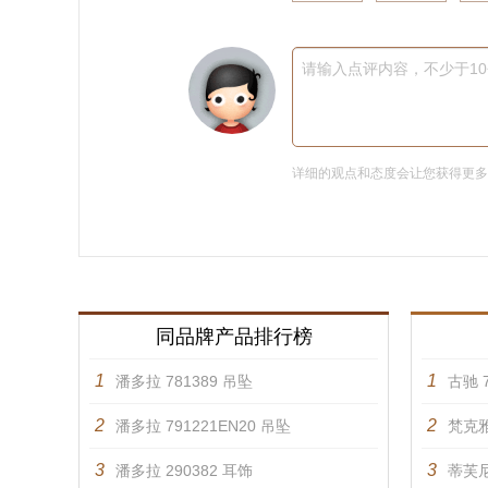
请输入点评内容，不少于1
详细的观点和态度会让您获得更
同品牌产品排行榜
1
1
潘多拉 781389 吊坠
古驰 7
2
2
潘多拉 791221EN20 吊坠
梵克雅
3
3
潘多拉 290382 耳饰
蒂芙尼 