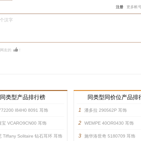
注册
更多帐
0个汉字
多网友的
！
同类型产品排行榜
同类型同价位产品排
1
72200 I84H0 8091 耳饰
潘多拉 290562P 耳饰
2
宝 VCARO9CN00 耳饰
WEMPE 40OR0430 耳饰
3
Tiffany Solitaire 钻石耳环 耳饰
施华洛世奇 5180709 耳饰