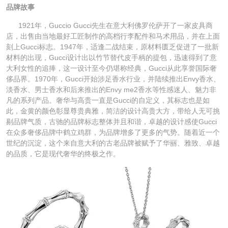
品牌故事
1921年，Guccio Gucci先生在意大利佛罗伦萨开了一家皮具商
店，出售由当地最好工匠制作的高档行李配件和马术用品，并在上面
刻上Gucci标志。1947年，适逢二战结束，原材料匮乏促进了一批新
材料的出现，Gucci设计出以竹节替代皮手柄的提包，迅速得到了意
大利女性的追捧，这一设计至今仍堪称经典，Gucci从此享誉国际奢
侈品界。1970年，Gucci开始涉足香水行业，并陆续推出Envy香水、
淡香水、男士香水和后来推出的Envy me2香水等性感迷人、魅力非
凡的系列产品。奢华与高贵一直是Gucci的自定义，其标志也是如
此，金黄的颜色彰显尊贵典雅，简洁的设计高贵大方，带给人无可挑
剔品牌气质，古驰的品牌标志整体并且和谐，卓越的设计感使Gucci
在众多奢侈品牌中鹤立鸡群，为品牌增多了更多的气势。随着近一个
世纪的沉淀，这个来自意大利的古老品牌被赋予了华丽、雅致、卓越
的品质，它是现代奢华的终极之作。