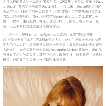
无可比拟的意大利手工艺而闻名全球。 1921年，古奇欧·古驰（Gucc
io Gucci）在佛罗伦萨创立Gucci品牌。一直以来，Gucci是融合时尚
潮流与“意大利创作”的完美代名词，同时亦成为全球重视高品质男士
与女士的倾慕品牌。Gucci创作的精品系列涵盖女士/男士成衣，手
袋，小皮件，旅行配饰，鞋履，珠宝，时计，眼镜，香水彩妆，童
装，以及更多代表经典生活风格等作品。
近一个世纪以来，Gucci品牌一向以高档、华丽而闻名于世，
以“身份与财富之象征”品牌形象深入人心，成为了上流社会与时尚弄
潮儿的心头之好，品牌灵感多源自一线女星，皇室贵族和社会名媛等
杰出女性。如今其新任创作总监Alessandro Michele将这一古老的品
牌推向了历史的新高度，其产品包括：奢华手袋、珠宝腕表、经典鞋
履等。时尚又不失高雅，永恒所以成就经典。