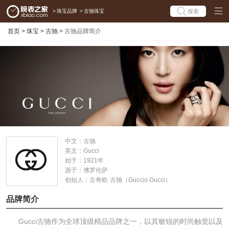
>
珠宝品牌
>
古驰珠宝
搜索
首页
>
珠宝
>
古驰
>
古驰品牌简介
中文：
古驰
英文：
Gucci
始于：
1921年
源于：
佛罗伦萨
创始人：
古奇欧·古驰（Guccio Gucci）
品牌简介
Gucci古驰作为全球顶级精品品牌之一，以其敏锐的时尚触觉以及