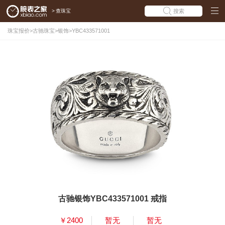
>
查珠宝
搜索
珠宝报价
>
古驰珠宝
>
银饰
>
YBC433571001
古驰银饰YBC433571001 戒指
￥2400
暂无
暂无