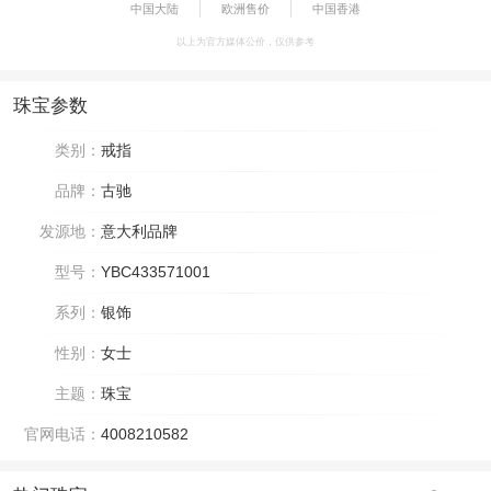
中国大陆
欧洲售价
中国香港
以上为官方媒体公价，仅供参考
珠宝参数
类别：
戒指
品牌：
古驰
发源地：
意大利品牌
型号：
YBC433571001
系列：
银饰
性别：
女士
主题：
珠宝
官网电话：
4008210582