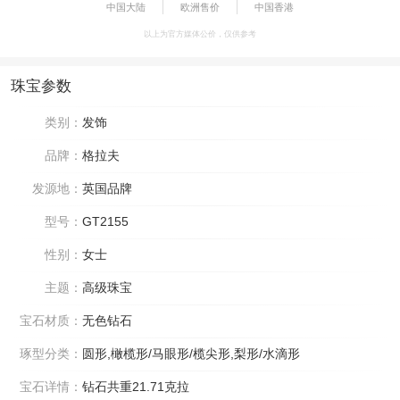
中国大陆
欧洲售价
中国香港
以上为官方媒体公价，仅供参考
珠宝参数
类别：
发饰
品牌：
格拉夫
发源地：
英国品牌
型号：
GT2155
性别：
女士
主题：
高级珠宝
宝石材质：
无色钻石
琢型分类：
圆形,橄榄形/马眼形/榄尖形,梨形/水滴形
宝石详情：
钻石共重21.71克拉