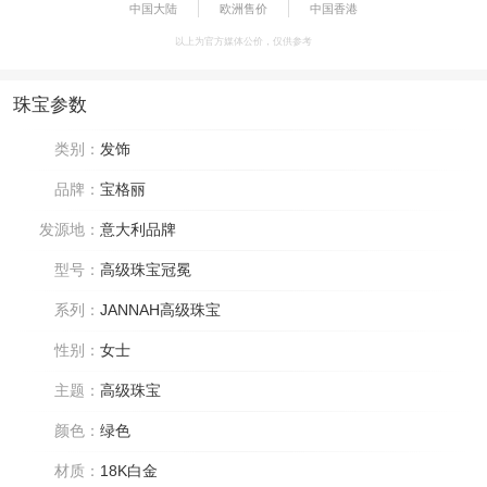
中国大陆
欧洲售价
中国香港
以上为官方媒体公价，仅供参考
珠宝参数
类别：
发饰
品牌：
宝格丽
发源地：
意大利品牌
型号：
高级珠宝冠冕
系列：
JANNAH高级珠宝
性别：
女士
主题：
高级珠宝
颜色：
绿色
材质：
18K白金