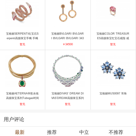
宝格丽SERPENTI红宝石S
宝格丽BVLGARI BVLGAR
宝格丽COLOR TREASUR
erpenti高级珠宝手镯 手镯
I BVLGARI BVLGARI 343
ES高级珠宝红宝石戒指 戒
402 OR854715 耳饰
指
暂无
￥34500
暂无
宝格丽AETERNA华彩永续
宝格丽DIVAS' DREAM DI
宝格丽MUS0097 耳饰
高级珠宝系列Tubogas时间
VAS’DREAM高级珠宝系列
花语项链 项链
261518 项链
暂无
暂无
暂无
用户评论
最新
推荐
中立
不推荐