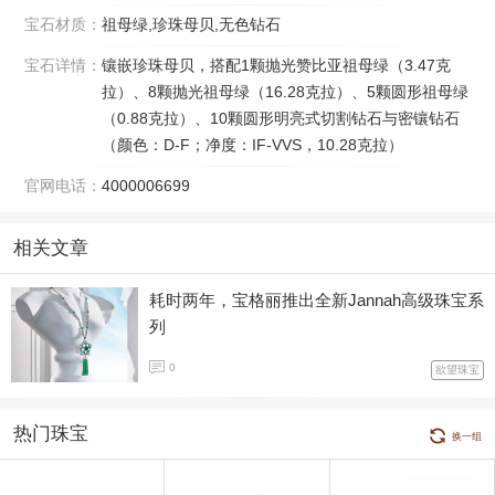
宝石材质：
祖母绿,珍珠母贝,无色钻石
宝石详情：
镶嵌珍珠母贝，搭配1颗抛光赞比亚祖母绿（3.47克
拉）、8颗抛光祖母绿（16.28克拉）、5颗圆形祖母绿
（0.88克拉）、10颗圆形明亮式切割钻石与密镶钻石
（颜色：D-F；净度：IF-VVS，10.28克拉）
官网电话：
4000006699
相关文章
耗时两年，宝格丽推出全新Jannah高级珠宝系
列
0
欲望珠宝
热门珠宝
换一组