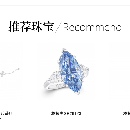
幻影系列
格拉夫GR28123
格拉
4