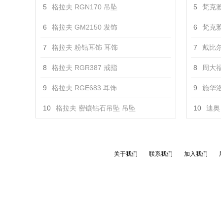
5
格拉夫 RGN170 吊坠
5
梵克雅
6
格拉夫 GM2150 发饰
6
梵克雅
7
格拉夫 粉钻耳饰 耳饰
7
戴比尔
8
格拉夫 RGR387 戒指
8
周大福
9
格拉夫 RGE683 耳饰
9
施华洛
10
格拉夫 密镶钻石吊坠 吊坠
10
迪奥 
关于我们
联系我们
加入我们