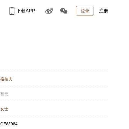
下载APP
登录
注册
：
格拉夫
：
暂无
：
女士
：
GE83984