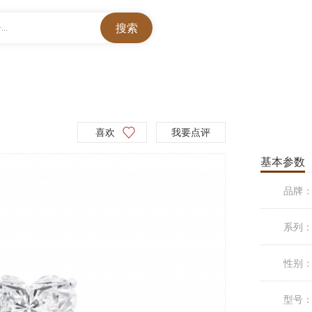
..
喜欢
我要点评
基本参数
品牌
系列
性别
型号