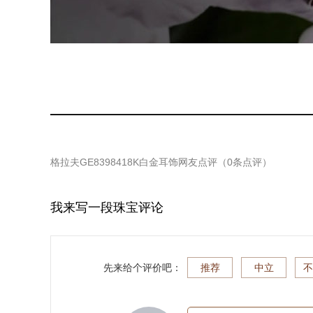
格拉夫GE8398418K白金耳饰
网友点评（
0
条点评）
我来写一段珠宝评论
先来给个评价吧：
推荐
中立
不