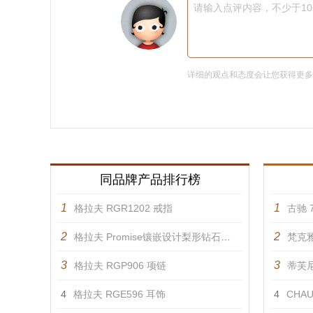
请输入点评内容，不少于1
详细的观点和态度会让您获得更
同品牌产品排行榜
1
1
格拉夫 RGR1202 戒指
古驰 7
2
2
格拉夫 Promise镶嵌设计梨形钻石戒指 戒指
梵克雅
3
3
格拉夫 RGP906 项链
蒂芙尼 
4
格拉夫 RGE596 耳饰
4
CHAU