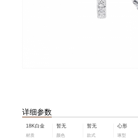
详细参数
18K白金
暂无
暂无
心形
材质
颜色
款式
琢型