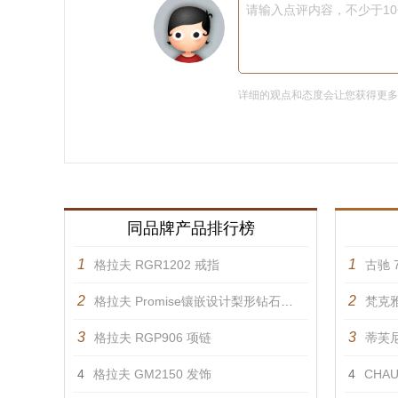
请输入点评内容，不少于1
详细的观点和态度会让您获得更
同品牌产品排行榜
1
1
格拉夫 RGR1202 戒指
古驰 7
2
2
格拉夫 Promise镶嵌设计梨形钻石戒指 戒指
梵克雅
3
3
格拉夫 RGP906 项链
蒂芙尼 
4
格拉夫 GM2150 发饰
4
CHAU