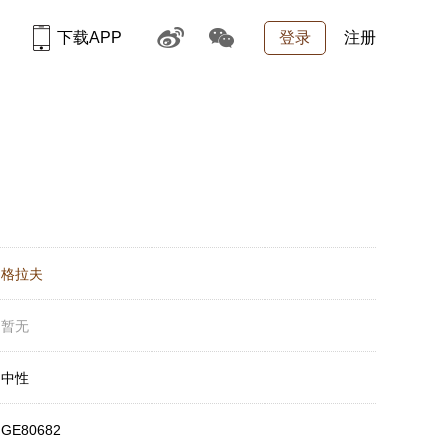
下载APP
登录
注册
：
格拉夫
：
暂无
：
中性
：
GE80682