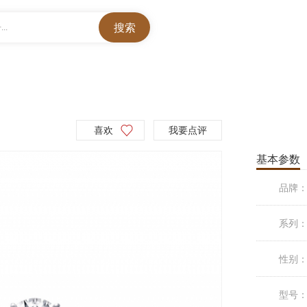
..
喜欢
我要点评
基本参数
品牌
系列
性别
型号