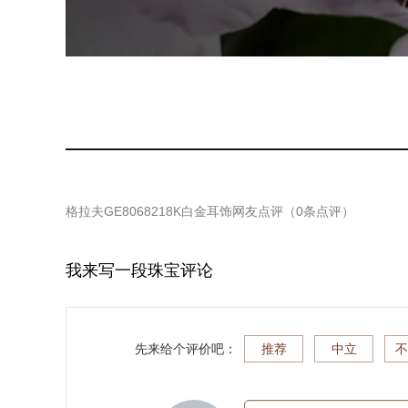
格拉夫GE8068218K白金耳饰
网友点评（
0
条点评）
我来写一段珠宝评论
先来给个评价吧：
推荐
中立
不