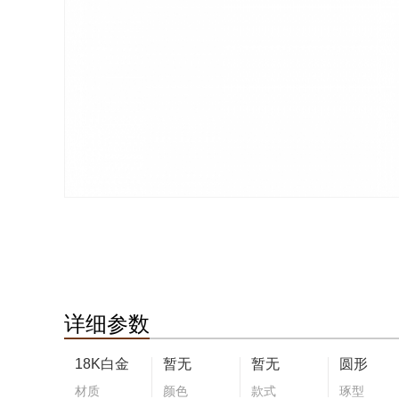
详细参数
18K白金
暂无
暂无
圆形
材质
颜色
款式
琢型