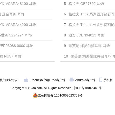
宝 VCARA48100 耳饰
5
格拉夫 GE27892 耳饰
 足金耳饰 耳饰
6
格拉夫 Tribal系列圆形钻石
宝 VCARA44200 耳饰
7
格拉夫 Tribal系列多形切割艳彩黄钻和白
世奇 5224224 耳饰
8
迪奥 JDEN94013 耳饰
ER93088 0000 耳饰
9
蒂芙尼 海灵仙姿耳环 耳饰
福 NU57 耳饰
10
蒂芙尼 瀚海星螺黄钻耳环 
用户服务协议
iPhone客户端
/
iPad客户端
Android客户端
手机版
Copyright © xBiao.com. All Rights Reserved.
京ICP备18045461号-1
京公网安备 11010802023759号