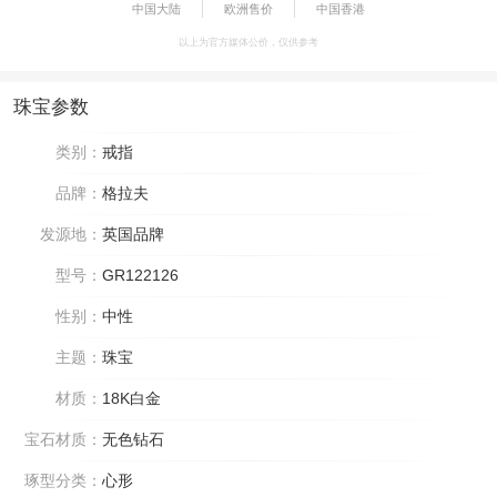
中国大陆
欧洲售价
中国香港
以上为官方媒体公价，仅供参考
珠宝参数
类别：
戒指
品牌：
格拉夫
发源地：
英国品牌
型号：
GR122126
性别：
中性
主题：
珠宝
材质：
18K白金
宝石材质：
无色钻石
琢型分类：
心形