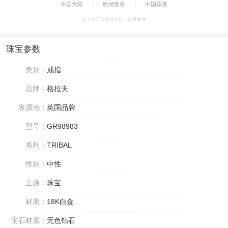
中国大陆
欧洲售价
中国香港
以上为官方媒体公价，仅供参考
珠宝参数
类别：
戒指
品牌：
格拉夫
发源地：
英国品牌
型号：
GR98983
系列：
TRIBAL
性别：
中性
主题：
珠宝
材质：
18K白金
宝石材质：
无色钻石