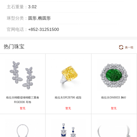
主石重量：
3.02
琢型分类：
圆形,椭圆形
官网电话：
+852-31251500
热门珠宝
换一组
格拉夫蝴蝶缱绻蝴蝶三重奏
格拉夫GR28796 戒指
格拉夫GN6933 胸针
RGE836 耳饰
暂无
暂无
暂无