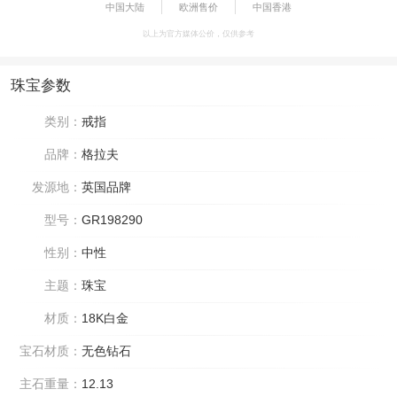
中国大陆
欧洲售价
中国香港
以上为官方媒体公价，仅供参考
珠宝参数
类别：
戒指
品牌：
格拉夫
发源地：
英国品牌
型号：
GR198290
性别：
中性
主题：
珠宝
材质：
18K白金
宝石材质：
无色钻石
主石重量：
12.13