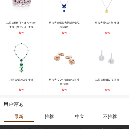
格拉夫RHYTHM Rhythm
格拉夫蝴蝶经典蝴蝶RGP1
格拉夫黄钻吊坠 项链
手镯（红宝石） 手镯
80 项链
暂无
暂无
暂无
格拉夫GN6956 项链
格拉夫ICON玫瑰金钻石袖
格拉夫RGE276 耳饰
扣 袖扣
暂无
暂无
暂无
用户评论
最新
推荐
中立
不推荐