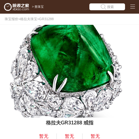
>
查珠宝
搜索
珠宝报价
>
格拉夫珠宝
>
GR31288
格拉夫GR31288 戒指
暂无
暂无
暂无