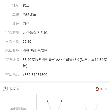
性别：
女士
主题：
高级珠宝
颜色：
绿色
宝石材质：
无色钻石,祖母绿
主石重量：
35.90
琢型分类：
圆形,凸圆形/蛋形
宝石详情：
35.90克拉凸圆形哥伦比亚祖母绿戒指(钻石共重14.54克
拉)
官网电话：
+852-31251500
热门珠宝
换一组