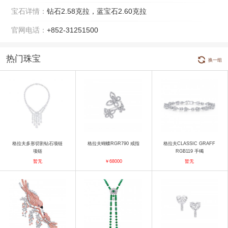
宝石详情：
钻石2.58克拉，蓝宝石2.60克拉
官网电话：
+852-31251500
热门珠宝
换一组
格拉夫多形切割钻石项链
格拉夫蝴蝶RGR790 戒指
格拉夫CLASSIC GRAFF
项链
RGB119 手镯
暂无
￥68000
暂无