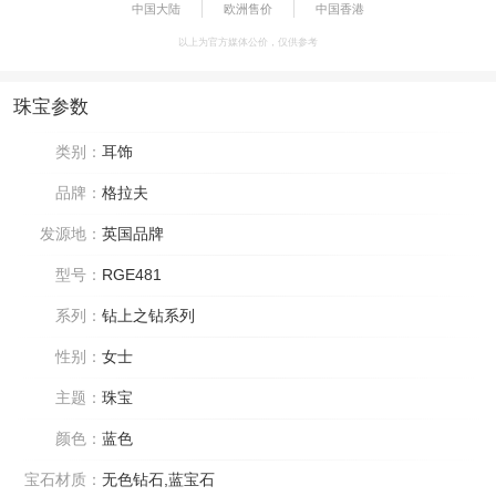
中国大陆
欧洲售价
中国香港
以上为官方媒体公价，仅供参考
珠宝参数
类别：
耳饰
品牌：
格拉夫
发源地：
英国品牌
型号：
RGE481
系列：
钻上之钻系列
性别：
女士
主题：
珠宝
颜色：
蓝色
宝石材质：
无色钻石,蓝宝石