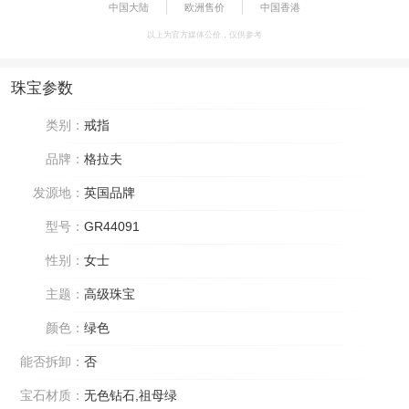
中国大陆
欧洲售价
中国香港
以上为官方媒体公价，仅供参考
珠宝参数
类别：
戒指
品牌：
格拉夫
发源地：
英国品牌
型号：
GR44091
性别：
女士
主题：
高级珠宝
颜色：
绿色
能否拆卸：
否
宝石材质：
无色钻石,祖母绿