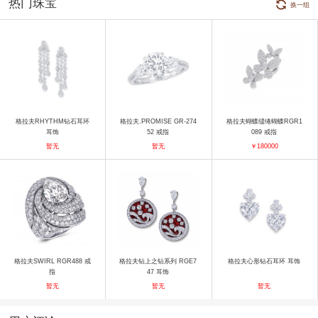
热门珠宝
换一组
格拉夫RHYTHM钻石耳环
格拉夫.PROMISE GR-274
格拉夫蝴蝶缱绻蝴蝶RGR1
耳饰
52 戒指
089 戒指
暂无
暂无
￥180000
格拉夫SWIRL RGR488 戒
格拉夫钻上之钻系列 RGE7
格拉夫心形钻石耳环 耳饰
指
47 耳饰
暂无
暂无
暂无