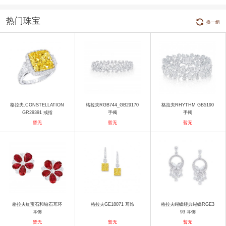
热门珠宝
换一组
格拉夫.CONSTELLATION
格拉夫RGB744_GB29170
格拉夫RHYTHM GB5190
GR29391 戒指
手镯
手镯
暂无
暂无
暂无
格拉夫红宝石和钻石耳环
格拉夫GE18071 耳饰
格拉夫蝴蝶经典蝴蝶RGE3
耳饰
93 耳饰
暂无
暂无
暂无