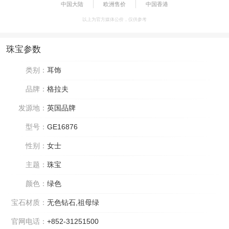
中国大陆
欧洲售价
中国香港
以上为官方媒体公价，仅供参考
珠宝参数
类别：
耳饰
品牌：
格拉夫
发源地：
英国品牌
型号：
GE16876
性别：
女士
主题：
珠宝
颜色：
绿色
宝石材质：
无色钻石,祖母绿
官网电话：
+852-31251500