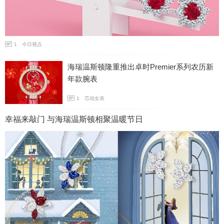
1
今日视点
海瑞温斯顿隆重推出卓时Premier系列农历新
年款腕表
1
芯动女表
幸福来敲门 与海瑞温斯顿相聚温暖节日