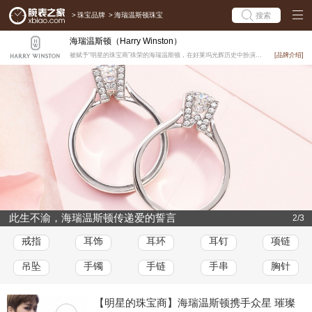
>
珠宝品牌
>
海瑞温斯顿珠宝
搜索
海瑞温斯顿（Harry Winston）
被赋予“明星的珠宝商”殊荣的海瑞温斯顿，在好莱坞光辉历史中扮演举足轻重的角色已超过70年。1944年...
[品牌介绍]
此生不渝，海瑞温斯顿传递爱的誓言
2/3
戒指
耳饰
耳环
耳钉
项链
吊坠
手镯
手链
手串
胸针
【明星的珠宝商】海瑞温斯顿携手众星 璀璨