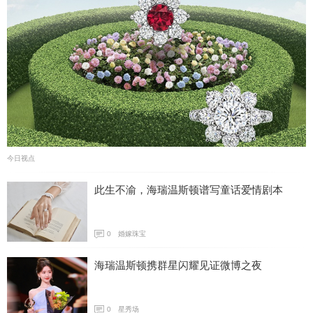
今日视点
此生不渝，海瑞温斯顿谱写童话爱情剧本
0
婚嫁珠宝
海瑞温斯顿携群星闪耀见证微博之夜
0
星秀场