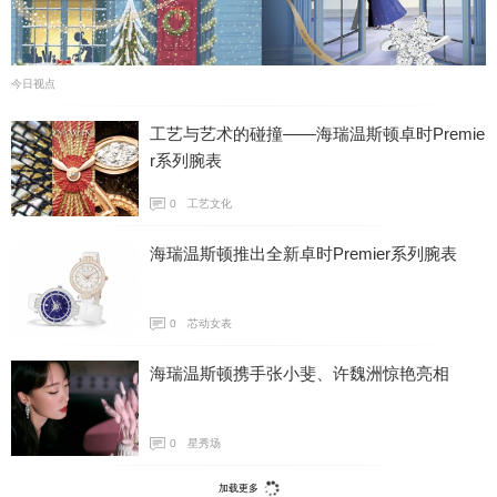
今日视点
工艺与艺术的碰撞——海瑞温斯顿卓时Premie
r系列腕表
0
工艺文化
海瑞温斯顿推出全新卓时Premier系列腕表
0
芯动女表
海瑞温斯顿携手张小斐、许魏洲惊艳亮相
0
星秀场
加载更多