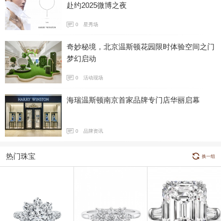
赴约2025微博之夜
0
星秀场
奇妙秘境，北京温斯顿花园限时体验空间之门
梦幻启动
0
活动现场
海瑞温斯顿南京首家品牌专门店华丽启幕
0
品牌资讯
热门珠宝
换一组