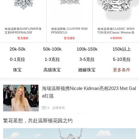
海瑞温斯顿SUNFLOWER珠
海瑞温斯顿.CLUSTER RGD
海瑞温斯顿CLASSIC WINS
宝系列FRDPNALGSF
PPS005CLU
TON系列Classic Winston系
列祖母绿型切工钻石搭配长锥
暂无报价
暂无报价
￥600000
形切工边钻订婚戒指
20k-50k
50k-100k
100k-150k
150k以上
0-1克拉
1-3克拉
3-5克拉
5-10克拉
珠宝
高级珠宝
婚嫁珠宝
更多条件
海瑞温斯顿携Nicole Kidman亮相2023 Met Gal
a红毯
0
品牌资讯
繁花茗想，共赴温斯顿花园之约