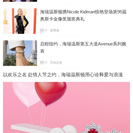
海瑞温斯顿携Nicole Kidman惊艳登场第95届
奥斯卡金像奖颁奖典礼
0
星秀场
启程纽约，海瑞温斯第五大道Avenue系列腕
表
0
芯动女表
以欢乐之名 赴情人节之约，海瑞温斯顿用心诠释爱与浪漫