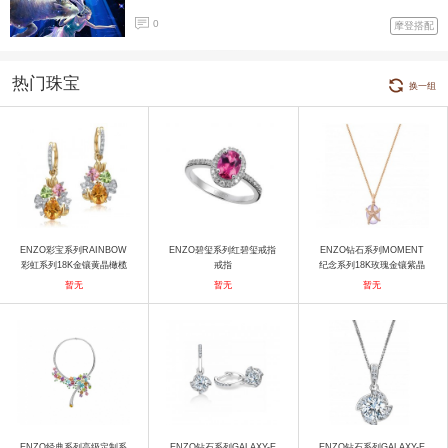
0
摩登搭配
热门珠宝
换一组
ENZO彩宝系列RAINBOW
ENZO碧玺系列红碧玺戒指
ENZO钻石系列MOMENT
彩虹系列18K金镶黄晶橄榄
戒指
纪念系列18K玫瑰金镶紫晶
石粉红碧玺及钻石耳饰 耳
吊坠 吊坠
暂无
暂无
暂无
饰
ENZO经典系列高级定制系
ENZO钻石系列GALAXY-E
ENZO钻石系列GALAXY-E