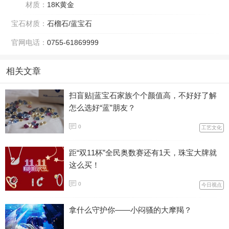
材质：
18K黄金
宝石材质：
石榴石/蓝宝石
官网电话：
0755-61869999
相关文章
扫盲贴|蓝宝石家族个个颜值高，不好好了解
怎么选好“蓝”朋友？
0
工艺文化
距“双11杯”全民奥数赛还有1天，珠宝大牌就
这么买！
0
今日视点
拿什么守护你——小闷骚的大摩羯？