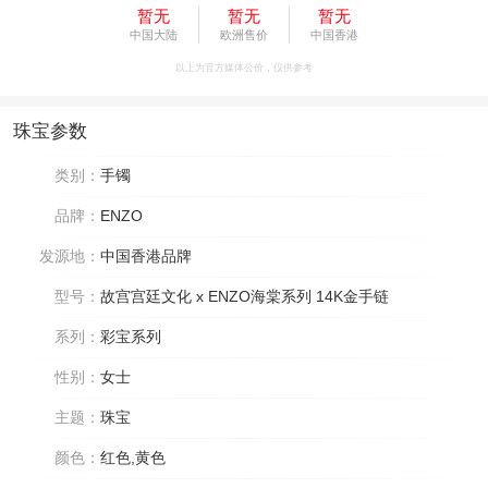
暂无
暂无
暂无
中国大陆
欧洲售价
中国香港
以上为官方媒体公价，仅供参考
珠宝参数
类别：
手镯
品牌：
ENZO
发源地：
中国香港品牌
型号：
故宫宫廷文化 x ENZO海棠系列 14K金手链
系列：
彩宝系列
性别：
女士
主题：
珠宝
颜色：
红色,黄色