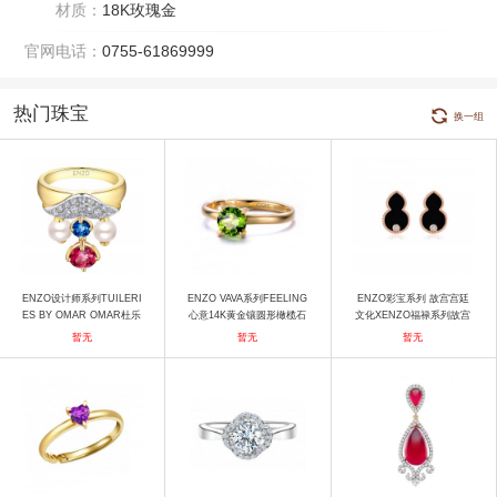
材质：
18K玫瑰金
官网电话：
0755-61869999
热门珠宝
换一组
ENZO设计师系列TUILERI
ENZO VAVA系列FEELING
ENZO彩宝系列 故宫宫廷
ES BY OMAR OMAR杜乐
心意14K黄金镶圆形橄榄石
文化XENZO福禄系列故宫
丽花园 18K金镶珍珠红碧玺
戒指 戒指
宫廷文化xENZO福禄系列-
暂无
暂无
暂无
及伦敦蓝托帕石戒指 戒指
18K金镶黑玛瑙及白托帕耳
饰 耳饰