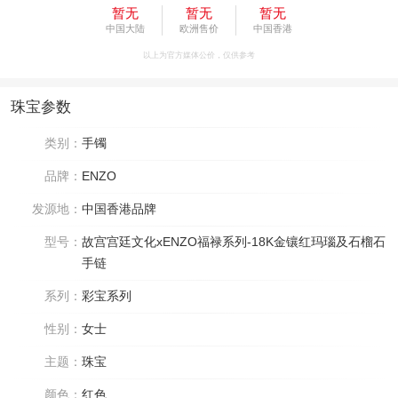
暂无
暂无
暂无
中国大陆
欧洲售价
中国香港
以上为官方媒体公价，仅供参考
珠宝参数
类别：
手镯
品牌：
ENZO
发源地：
中国香港品牌
型号：
故宫宫廷文化xENZO福禄系列-18K金镶红玛瑙及石榴石
手链
系列：
彩宝系列
性别：
女士
主题：
珠宝
颜色：
红色