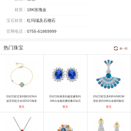
材质：
18K玫瑰金
宝石材质：
红玛瑙及石榴石
官网电话：
0755-61869999
热门珠宝
换一组
ENZO彩宝系列BEGONIA
ENZO经典系列戴安娜系列
ENZO彩宝系列RAINBOW
故宫宫廷文化XENZO海棠
18K白金戴安娜坦桑石钻石
彩虹系列18K白金镶托帕石
系列故宫宫廷文化 x ENZO
耳环 耳饰
坦桑石及钻石吊坠 吊坠
暂无
暂无
暂无
海棠系列 18K金镶绿松石及
白色蓝宝石手链 手镯