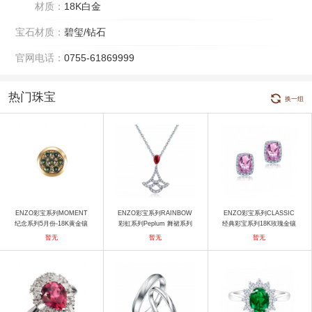
材质：
18K白金
宝石材质：
碧玺/钻石
官网电话：
0755-61869999
热门珠宝
换一组
ENZO彩宝系列MOMENT
ENZO彩宝系列RAINBOW
ENZO彩宝系列CLASSIC
纪念系列5月份-18K黄金镶
彩虹系列Peplum 舞裙系列
经典彩宝系列18K玫瑰金镶
绿碧玺吊坠 项链
18K金镶嵌钻石红宝石吊坠
摩根石及钻石耳环 耳饰
暂无
暂无
暂无
项链