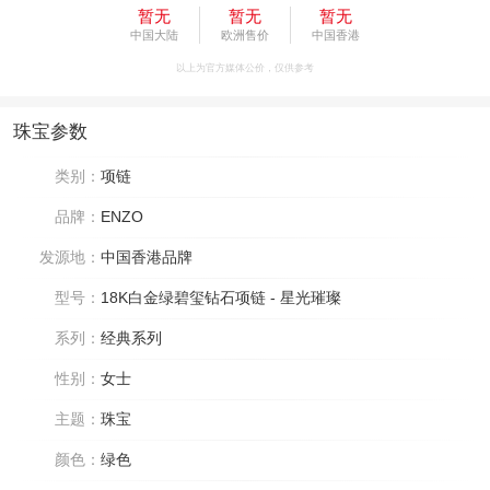
暂无
暂无
暂无
中国大陆
欧洲售价
中国香港
以上为官方媒体公价，仅供参考
珠宝参数
类别：
项链
品牌：
ENZO
发源地：
中国香港品牌
型号：
18K白金绿碧玺钻石项链 - 星光璀璨
系列：
经典系列
性别：
女士
主题：
珠宝
颜色：
绿色