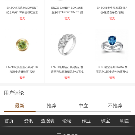
ENZO钻石系列MOMENT
ENZO CANDY BOX 糖果
ENZO玩美生辰石系列8月
纪念系列18K白金镶红宝石
盒系列CANDY TIMES 甜
份-橄榄石吊坠 项链
及钻石胸针吊坠 吊坠
果时光18K金镶托帕石戒指
暂无
暂无
暂无
戒指
ENZO玩美生辰石系列18K
ENZO经典钻石系列钻石群
ENZO彩宝系列TIARA 加
玫瑰金镶橄榄石 项链
镶系列钻石群镶系列钻石戒
冕系列18K金镶伦敦蓝及钻
指 戒指
石戒指 戒指
暂无
暂无
暂无
用户评论
最新
推荐
中立
不推荐
首页
资讯
查腕表
论坛
作业
珠宝
明星