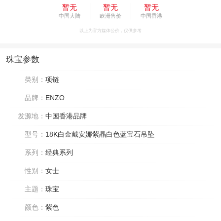
暂无
暂无
暂无
中国大陆
欧洲售价
中国香港
以上为官方媒体公价，仅供参考
珠宝参数
类别：
项链
品牌：
ENZO
发源地：
中国香港品牌
型号：
18K白金戴安娜紫晶白色蓝宝石吊坠
系列：
经典系列
性别：
女士
主题：
珠宝
颜色：
紫色