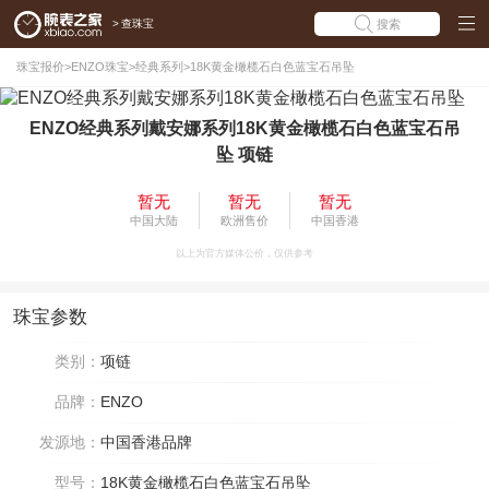
>
查珠宝
搜索
珠宝报价
>
ENZO珠宝
>
经典系列
>
18K黄金橄榄石白色蓝宝石吊坠
ENZO经典系列戴安娜系列18K黄金橄榄石白色蓝宝石吊
坠 项链
暂无
暂无
暂无
中国大陆
欧洲售价
中国香港
以上为官方媒体公价，仅供参考
珠宝参数
类别：
项链
品牌：
ENZO
发源地：
中国香港品牌
型号：
18K黄金橄榄石白色蓝宝石吊坠