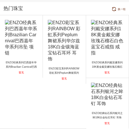
热门珠宝
换一组
ENZO经典系列巴西嘉年华
ENZO经典系列戴安娜系列
系列Brazilian Carnival巴西
18K黄金戴安娜玫瑰石榴石
ENZO彩宝系列RAINBOW
嘉年华系列吊坠 项链
白色蓝宝石戒指 戒指
暂无
暂无
彩虹系列Peplum舞裙系列
华尔兹 18K白金镶海蓝宝钻
暂无
石耳环 耳饰
ENZO经典钻石系列银河之
眸18K白金钻石耳钉 耳饰
暂无