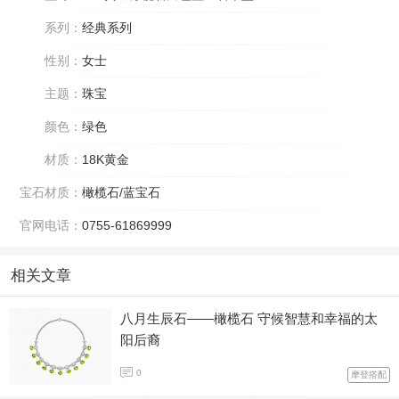
系列：
经典系列
性别：
女士
主题：
珠宝
颜色：
绿色
材质：
18K黄金
宝石材质：
橄榄石/蓝宝石
官网电话：
0755-61869999
相关文章
八月生辰石——橄榄石 守候智慧和幸福的太
阳后裔
0
摩登搭配