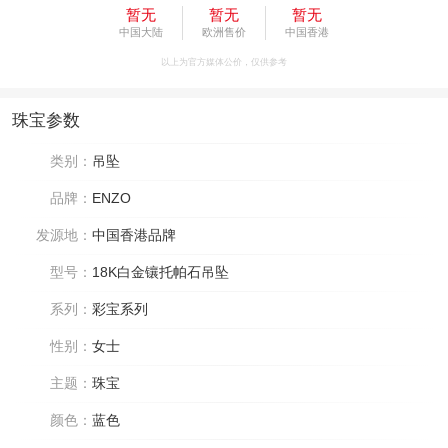
暂无
暂无
暂无
中国大陆
欧洲售价
中国香港
以上为官方媒体公价，仅供参考
珠宝参数
类别：
吊坠
品牌：
ENZO
发源地：
中国香港品牌
型号：
18K白金镶托帕石吊坠
系列：
彩宝系列
性别：
女士
主题：
珠宝
颜色：
蓝色