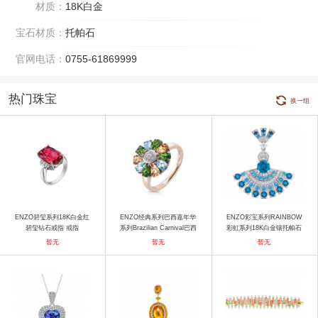
材质：
18K白金
宝石材质：
托帕石
官网电话：
0755-61869999
热门珠宝
换一组
ENZO碧玺系列18K白金红
ENZO经典系列巴西嘉年华
ENZO彩宝系列RAINBOW
碧玺钻石戒指 戒指
系列Brazilian Carnival巴西
彩虹系列18K白金镶托帕石
嘉年华系列戒指 戒指
坦桑石及钻石吊坠 吊坠
暂无
暂无
暂无