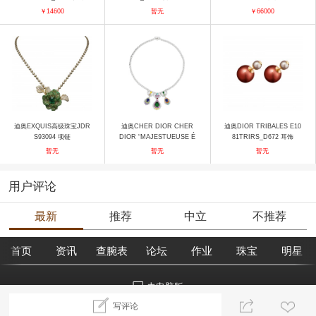
￥14600
暂无
￥66000
迪奥EXQUIS高级珠宝JDR
迪奥CHER DIOR CHER
迪奥DIOR TRIBALES E10
S93094 项链
DIOR “MAJESTUEUSE É
81TRIRS_D672 耳饰
MERAUDE”项链 项链
暂无
暂无
暂无
用户评论
最新
推荐
中立
不推荐
首页
资讯
查腕表
论坛
作业
珠宝
明星
去电脑版
写评论
©2018腕表之家 m.xbiao.com