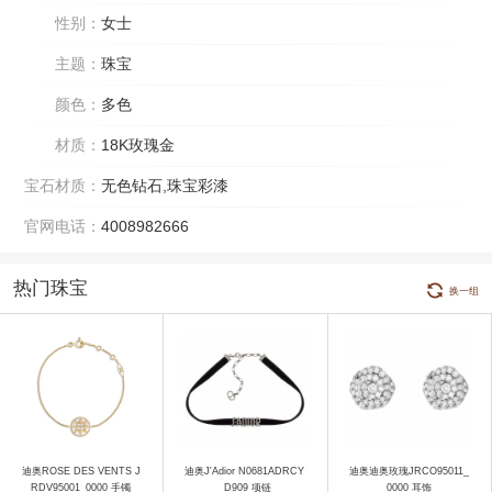
性别：
女士
主题：
珠宝
颜色：
多色
材质：
18K玫瑰金
宝石材质：
无色钻石,珠宝彩漆
官网电话：
4008982666
热门珠宝
换一组
迪奥ROSE DES VENTS J
迪奥J'Adior N0681ADRCY
迪奥迪奥玫瑰JRCO95011_
RDV95001_0000 手镯
_D909 项链
0000 耳饰