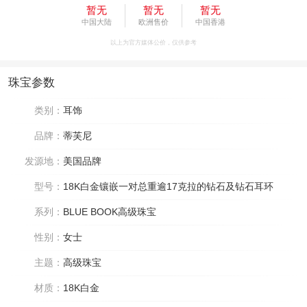
暂无
暂无
暂无
中国大陆
欧洲售价
中国香港
以上为官方媒体公价，仅供参考
珠宝参数
类别：
耳饰
品牌：
蒂芙尼
发源地：
美国品牌
型号：
18K白金镶嵌一对总重逾17克拉的钻石及钻石耳环
系列：
BLUE BOOK高级珠宝
性别：
女士
主题：
高级珠宝
材质：
18K白金