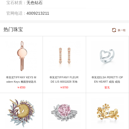
宝石材质：
无色钻石
官网电话：
4009213211
热门珠宝
换一组
蒂芙尼TIFFANY KEYS M
蒂芙尼TIFFANY FLEUR
蒂芙尼ELSA PERETTI OP
odern Keys 椭圆形钥匙吊
DE LIS 60011828 耳饰
EN HEART 戒指 戒指
坠 吊坠
￥4550
￥8700
暂无