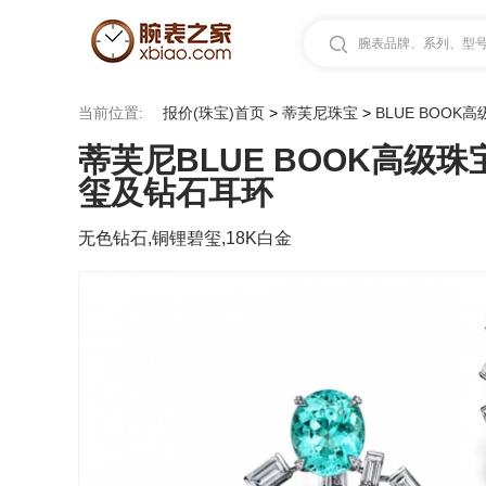
腕表品牌、系列、型号.
当前位置:
报价(珠宝)首页
>
蒂芙尼珠宝
>
BLUE BOOK
蒂芙尼BLUE BOOK高级珠
玺及钻石耳环
无色钻石,铜锂碧玺,18K白金