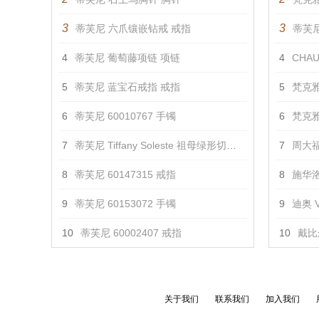
3
3
蒂芙尼 六爪镶嵌钻戒 戒指
蒂芙尼 
4
蒂芙尼 葡萄藤项链 项链
4
CHAU
5
蒂芙尼 蓝宝石戒指 戒指
5
梵克雅
6
蒂芙尼 60010767 手镯
6
梵克雅
7
蒂芙尼 Tiffany Soleste 祖母绿形切割钻戒 戒指
7
周大福
8
蒂芙尼 60147315 戒指
8
施华洛
9
蒂芙尼 60153072 手镯
9
迪奥 V
10
蒂芙尼 60002407 戒指
10
戴比
关于我们
联系我们
加入我们