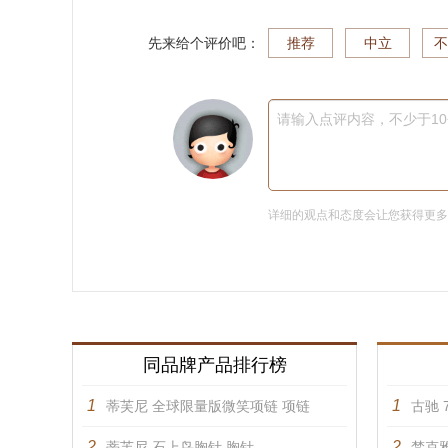
先来给个评价吧：
推荐
中立
不
请输入点评内容，不少于1
详细的观点和态度会让您获得更
同品牌产品排行榜
1
1
蒂芙尼 全球限量版微笑项链 项链
古驰 7
2
2
蒂芙尼 石上鸟胸针 胸针
梵克雅