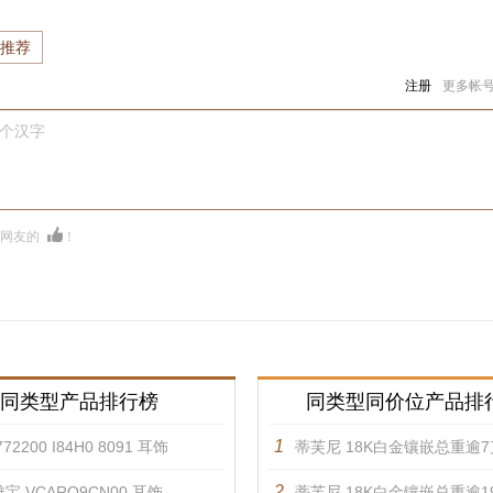
推荐
注册
更多帐
0个汉字
多网友的
！
同类型产品排行榜
同类型同价位产品排
1
72200 I84H0 8091 耳饰
蒂芙尼 18K白金镶嵌总重逾7克拉的蓝色铜锂碧玺，绿松石及
2
宝 VCARO9CN00 耳饰
蒂芙尼 18K白金镶嵌总重逾19克拉的坦桑石及钻石