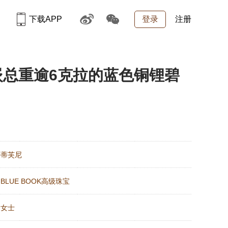
下载APP
登录
注册
金镶嵌总重逾6克拉的蓝色铜锂碧
：
蒂芙尼
：
BLUE BOOK高级珠宝
：
女士