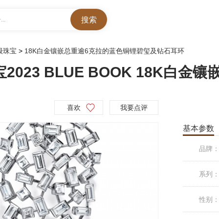
..
高级珠宝
>
18K白金镶嵌总重逾6克拉的蓝色铜锂碧玺及钻石耳环
宝2023 BLUE BOOK 18K白
喜欢
我要点评
基本参数
品牌
系列
性别