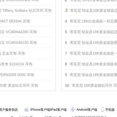
3
Tiffany Solitaire 钻石耳环 耳饰
蒂芙尼 铂金及18K黄金镶嵌总重逾4克拉的紫粉色蓝宝石及
MET 083344 耳饰
4
蒂芙尼 18K白金镶嵌一对总重逾17克拉的钻石及钻石
宝 VCARA44200 耳饰
5
蒂芙尼 铂金及18K黄金镶嵌总重逾9克拉的帝王托帕石，手工雕刻红玉髓
宝 VCARA48100 耳饰
6
蒂芙尼 铂金及18K黄金镶嵌橙色蓝宝石，坦桑尼亚umba蓝宝石及钻
 足金耳饰 耳饰
7
蒂芙尼 铂金及18K黄金镶嵌一对总重逾4克拉的钻石及钻石
世奇 5224224 耳饰
8
蒂芙尼 铂金及18K黄金镶嵌未经优化处理橙色蓝宝石，未经优化处理帕帕拉恰蓝宝石及
ER93088 0000 耳饰
9
蒂芙尼 铂金及18K黄金镶嵌重逾5克拉钻石，重逾6克拉浓彩黄钻，粉色蓝宝石及钻石“
尔斯 黄金钻石耳环 耳饰
10
蒂芙尼 18K黄金镶钻耳环 
用户服务协议
iPhone客户端
/
iPad客户端
Android客户端
手机版