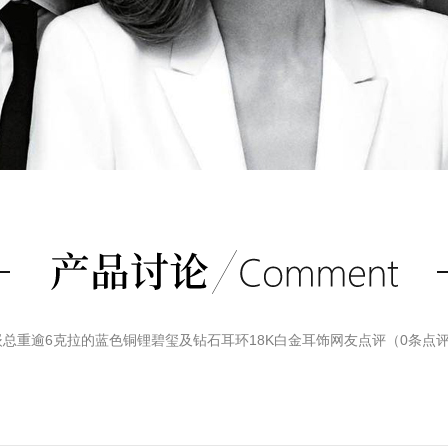
K白金镶嵌总重逾6克拉的蓝色铜锂碧玺及钻石耳环18K白金耳饰
网友点评（
0
条点