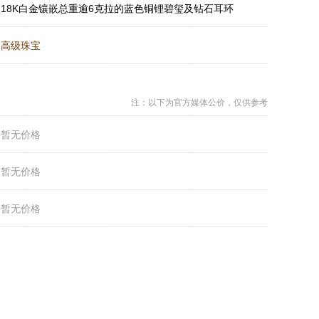
：
18K白金镶嵌总重逾6克拉的蓝色铜锂碧玺及钻石耳环
：
高级珠宝
注：以下为官方媒体公价，仅供参考
：
暂无价格
：
暂无价格
：
暂无价格