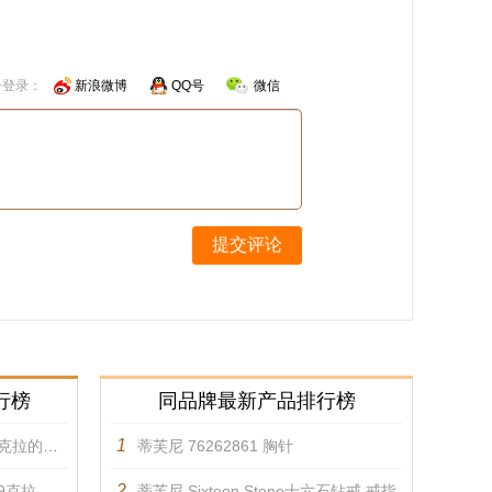
号登录：
新浪微博
QQ号
微信
提交评论
行榜
同品牌最新产品排行榜
1
钻石耳环 耳饰
蒂芙尼 76262861 胸针
2
耳环 耳饰
蒂芙尼 Sixteen Stone十六石钻戒 戒指