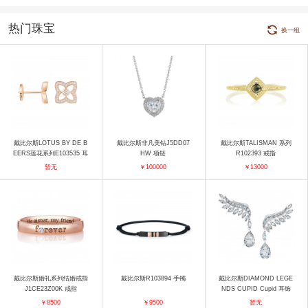
热门珠宝
换一组
戴比尔斯LOTUS BY DE B
戴比尔斯非凡美钻J5DD07
戴比尔斯TALISMAN 系列
EERS莲花系列E103535 耳
HW 项链
R102393 戒指
饰
暂无
￥100000
￥13000
戴比尔斯婚礼系列结婚戒指
戴比尔斯R103894 手镯
戴比尔斯DIAMOND LEGE
J1CE23Z00K 戒指
NDS CUPID Cupid 耳饰
耳饰
￥8500
￥9500
暂无