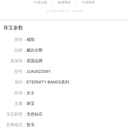
中国大陆
欧洲售价
中国香港
以上为官方媒体公价，仅供参考
珠宝参数
类别：
戒指
品牌：
戴比尔斯
发源地：
英国品牌
型号：
J1AU02Z04Y
系列：
ETERNITY BANDS系列
性别：
女士
主题：
珠宝
宝石材质：
无色钻石
官网电话：
暂无