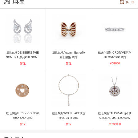
热门珠宝
换一组
戴比尔斯DE BEERS PHE
戴比尔斯Autumn Butterfly
戴比尔斯MICROPAVÉ系列
NOMENA 系列PHENOME
钻石戒指 戒指
J1EX04Z00P 戒指
NA深海珊瑚层波叠浪耳环
暂无
暂无
￥39000
耳饰
戴比尔斯LUCKY COINS系
戴比尔斯SWAN LAKE玫瑰
戴比尔斯TALISMAN 系列T
列the heart 项链
金钻石项链 项链
ALISMAN J5DT35Z00W
项链
暂无
暂无
￥286000