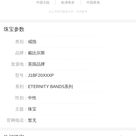
中国大陆
欧洲售价
中国香港
以上为官方媒体公价，仅供参考
珠宝参数
类别：
戒指
品牌：
戴比尔斯
发源地：
英国品牌
型号：
J1BF20XXXP
系列：
ETERNITY BANDS系列
性别：
中性
主题：
珠宝
官网电话：
暂无