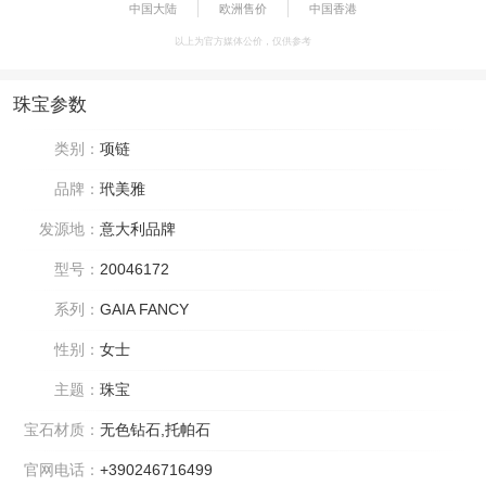
中国大陆
欧洲售价
中国香港
以上为官方媒体公价，仅供参考
珠宝参数
类别：
项链
品牌：
玳美雅
发源地：
意大利品牌
型号：
20046172
系列：
GAIA FANCY
性别：
女士
主题：
珠宝
宝石材质：
无色钻石,托帕石
官网电话：
+390246716499