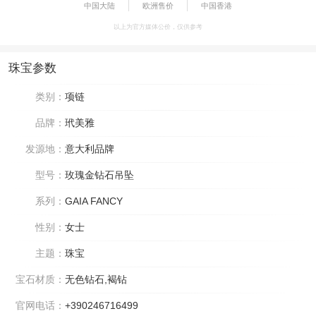
中国大陆
欧洲售价
中国香港
以上为官方媒体公价，仅供参考
珠宝参数
类别：
项链
品牌：
玳美雅
发源地：
意大利品牌
型号：
玫瑰金钻石吊坠
系列：
GAIA FANCY
性别：
女士
主题：
珠宝
宝石材质：
无色钻石,褐钻
官网电话：
+390246716499