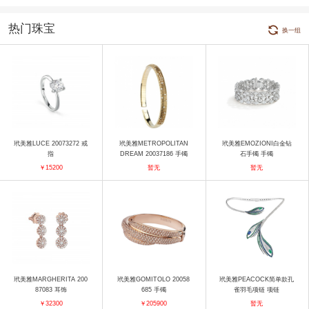
热门珠宝
换一组
玳美雅LUCE 20073272 戒
玳美雅METROPOLITAN
玳美雅EMOZIONI白金钻
指
DREAM 20037186 手镯
石手镯 手镯
￥15200
暂无
暂无
玳美雅MARGHERITA 200
玳美雅GOMITOLO 20058
玳美雅PEACOCK简单款孔
87083 耳饰
685 手镯
雀羽毛项链 项链
￥32300
￥205900
暂无