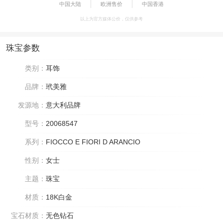
中国大陆
欧洲售价
中国香港
以上为官方媒体公价，仅供参考
珠宝参数
类别：
耳饰
品牌：
玳美雅
发源地：
意大利品牌
型号：
20068547
系列：
FIOCCO E FIORI D ARANCIO
性别：
女士
主题：
珠宝
材质：
18K白金
宝石材质：
无色钻石