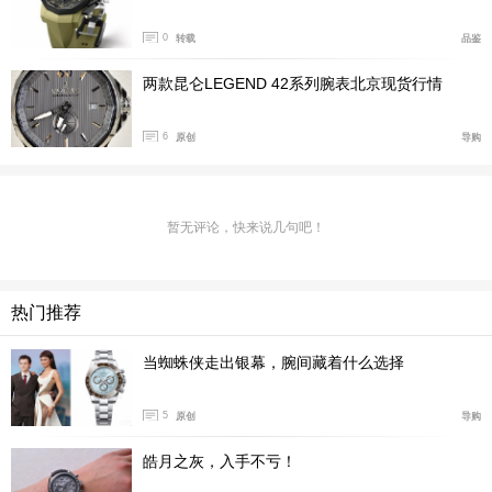
0
转载
品鉴
两款昆仑LEGEND 42系列腕表北京现货行情
6
原创
导购
暂无评论，快来说几句吧！
热门推荐
百年灵对面就是颇具艺术气息的雅克德罗店铺，和百年
当蜘蛛侠走出银幕，腕间藏着什么选择
灵店铺具有明显的差异，雅克德罗店铺以黑色为主色调，
与百年灵店铺以黄色为主色调有着明显的区别。
5
原创
导购
经营品牌：雅克德罗
皓月之灰，入手不亏！
地址：
北京市西城区金城坊街
2
号金融街购物中心
1
楼