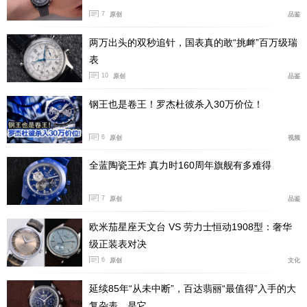
电话：
010-66220282
7
原创
品鉴
两万出头的双秒追针，国表真的敢“挑衅”百万级瑞
表
10
原创
品鉴
钢王也是卷王！罗杰杜彼杀入30万价位！
6
原创
视频
全蓝陶瓷王炸 真力时160周年旗舰有多难得
7
原创
品鉴
欧米茄星座天文台 VS 劳力士恒动1908型：奢华
级正装表对决
6
原创
文化
延续85年“从未中断”，百达翡丽“最值得”入手的大
雅克德罗的隔壁就是自
1888
年就创始的宝齐莱了，宝
复杂表，是它