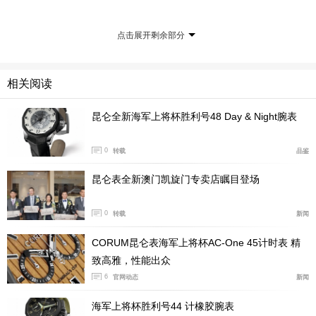
点击展开剩余部分
相关阅读
昆仑全新海军上将杯胜利号48 Day & Night腕表
进去我们看到的就是百年灵店铺了，看起来比较霸
0
转载
品鉴
气，占了
2
个店面。从门口就可以看看到帅气的贝克汉姆
昆仑表全新澳门凯旋门专卖店瞩目登场
广告肖像，真的非常帅气，就像百年灵的腕表一样，一身
傲骨。
0
转载
新闻
经营品牌：百年灵
地址：
北京市西城区金城坊街
2
号金融街购物中心
1
楼
CORUM昆仑表海军上将杯AC-One 45计时表 精
致高雅，性能出众
电话：
010-66220280
6
官网动态
新闻
海军上将杯胜利号44 计橡胶腕表