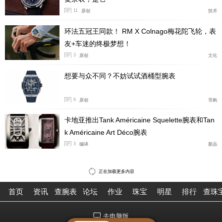
齐莱的门店相对于先前的百年灵和雅克德罗就稍微显小了
11
原创
技术
一点。
环法五冠王同款！ RM X Colnago梅花陀飞轮，表
经营品牌：宝齐莱
友+车迷的终极梦想！
地址：
北京市西城区金城坊街
2
号金融街购物中心
1
楼
3
原创
文化
电话：
010-66220282
想要与众不同？不妨试试酒桶型腕表
6
原创
导购
卡地亚推出Tank Américaine Squelette腕表和Tan
k Américaine Art Déco腕表
3
编译
新品
正在加载更多内容
首页
资讯
查腕表
论坛
作业
珠宝
明星
排行
查珠
去电脑版