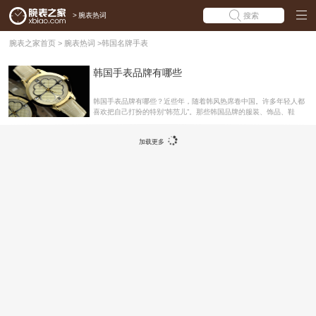
>
腕表热词
搜索
腕表之家首页
>
腕表热词
>
韩国名牌手表
韩国手表品牌有哪些
韩国手表品牌有哪些？近些年，随着韩风热席卷中国。许多年轻人都
喜欢把自己打扮的特别“韩范儿”。那些韩国品牌的服装、饰品、鞋
子、包包都成为了人们选购的重点。在手表行业也不例外，韩国手表
品牌在近些年的兴起，也得到了不少国人的青睐。下面就让腕表之家
加载更多
为您介绍几个韩国手表品牌把!INTERCREW(IC) Intercrew自上世纪8
0年代至今，一直引领着韩国时尚手表行业的发展潮流，从原材料采
购到铸模，成型，镶嵌，装配，抛光等，各个生产环节都根据标准操
作流程制作，在intercrew未进入中国大陆市场之前就早有一些追逐利
益的商家制造仿品销售给广大消费者，intercrew不仅仅是韩国本土的
时尚手表的代名