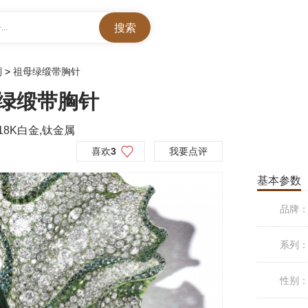
..
列
>
祖母绿缎带胸针
母绿缎带胸针
18K白金,钛金属
喜欢
3
我要点评
基本参数
品牌
系列
性别