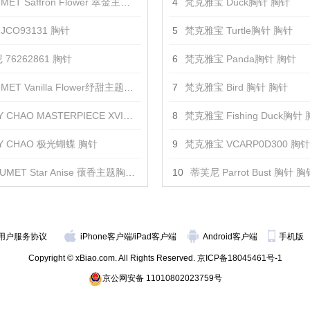
ET Saffron Flower 萃金主题胸针2 胸针
4
梵克雅宝 Duck胸针 胸针
JCO93131 胸针
5
梵克雅宝 Turtle胸针 胸针
76262861 胸针
6
梵克雅宝 Panda胸针 胸针
ET Vanilla Flower纾甜主题胸针 胸针
7
梵克雅宝 Bird 胸针 胸针
 CHAO MASTERPIECE XVI金黄羽饰 胸针
8
梵克雅宝 Fishing Duck胸针
DY CHAO 极光蝴蝶 胸针
9
梵克雅宝 VCARP0D300 胸针
UMET Star Anise 蘹香主题胸针 胸针
10
蒂芙尼 Parrot Bust 胸针 胸
用户服务协议
iPhone客户端
/
iPad客户端
Android客户端
手机版
Copyright © xBiao.com. All Rights Reserved.
京ICP备18045461号-1
京公网安备 11010802023759号