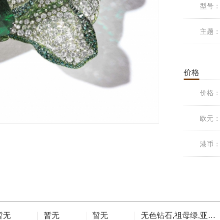
型号
主题
价格
价格
欧元
港币
暂无
暂无
暂无
无色钻石,祖母绿,亚历山大变色石,蓝宝石,绿色蓝宝石