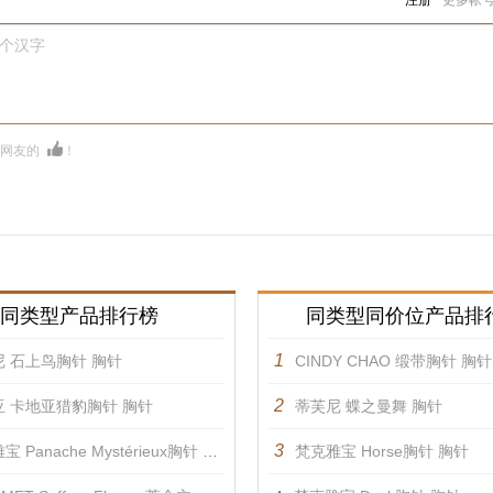
注册
更多帐
0个汉字
多网友的
！
同类型产品排行榜
同类型同价位产品排
1
 石上鸟胸针 胸针
CINDY CHAO 缎带胸针 胸针
2
亚 卡地亚猎豹胸针 胸针
蒂芙尼 蝶之曼舞 胸针
3
 Panache Mystérieux胸针 胸针
梵克雅宝 Horse胸针 胸针