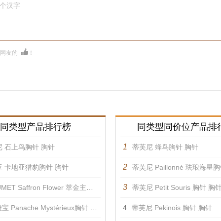
0个汉字
多网友的
！
同类型产品排行榜
同类型同价位产品排
1
 石上鸟胸针 胸针
蒂芙尼 蜂鸟胸针 胸针
2
亚 卡地亚猎豹胸针 胸针
蒂芙尼 Paillonné 珐琅海星
3
ET Saffron Flower 萃金主题胸针2 胸针
蒂芙尼 Petit Souris 胸针 胸
 Panache Mystérieux胸针 胸针
4
蒂芙尼 Pekinois 胸针 胸针