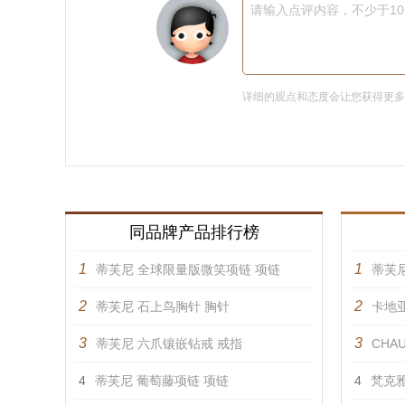
请输入点评内容，不少于1
详细的观点和态度会让您获得更
同品牌产品排行榜
1
1
蒂芙尼 全球限量版微笑项链 项链
蒂芙尼
2
2
蒂芙尼 石上鸟胸针 胸针
卡地
3
3
蒂芙尼 六爪镶嵌钻戒 戒指
CHAUM
4
蒂芙尼 葡萄藤项链 项链
4
梵克雅宝