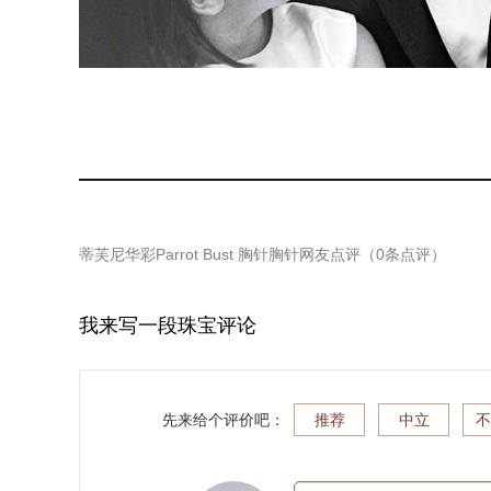
蒂芙尼华彩Parrot Bust 胸针胸针
网友点评（
0
条点评）
我来写一段珠宝评论
先来给个评价吧：
推荐
中立
不