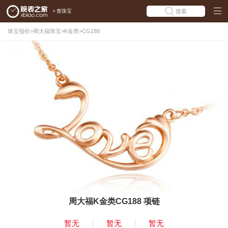
>
查珠宝
搜索
珠宝报价
>
周大福珠宝
>
K金类
>
CG188
周大福K金类CG188 项链
暂无
暂无
暂无