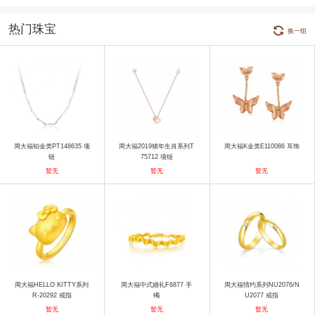
热门珠宝
换一组
周大福铂金类PT148635 项
周大福2019猪年生肖系列T
周大福K金类E110086 耳饰
链
75712 项链
暂无
暂无
暂无
周大福HELLO KITTY系列
周大福中式婚礼F6877 手
周大福情约系列NU2076/N
R-20292 戒指
镯
U2077 戒指
暂无
暂无
暂无