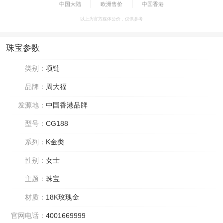
中国大陆
欧洲售价
中国香港
以上为官方媒体公价，仅供参考
珠宝参数
类别：
项链
品牌：
周大福
发源地：
中国香港品牌
型号：
CG188
系列：
K金类
性别：
女士
主题：
珠宝
材质：
18K玫瑰金
官网电话：
4001669999