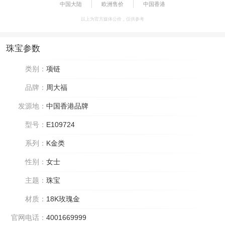
中国大陆
欧洲售价
中国香港
以上为官方媒体公价，仅供参考
珠宝参数
类别：
项链
品牌：
周大福
发源地：
中国香港品牌
型号：
E109724
系列：
K金类
性别：
女士
主题：
珠宝
材质：
18K玫瑰金
官网电话：
4001669999