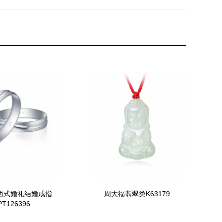
西式婚礼结婚戒指
周大福翡翠类K63179
PT126396