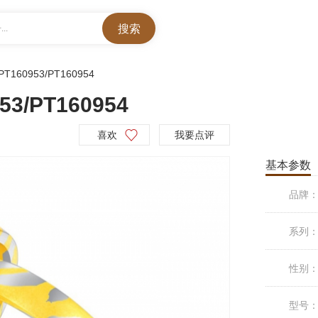
..
PT160953/PT160954
3/PT160954
喜欢
我要点评
基本参数
品牌
系列
性别
型号