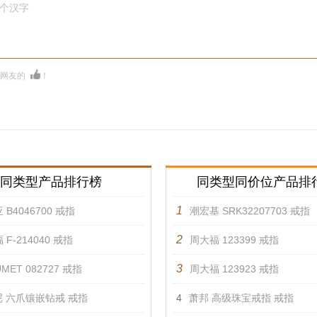
0个汉字
多网友的
！
同类型产品排行榜
同类型同价位产品排
1
 B4046700 戒指
潮宏基 SRK32207703 戒指
2
 F-214040 戒指
周大福 123399 戒指
3
MET 082727 戒指
周大福 123923 戒指
 六爪镶嵌钻戒 戒指
4
萧邦 高级珠宝戒指 戒指