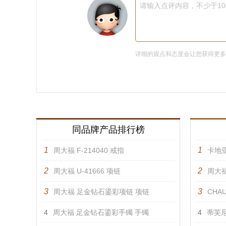
请输入点评内容，不少于1
详细的观点和态度会让您获得更
同品牌产品排行榜
1
1
周大福 F-214040 戒指
卡地亚
2
2
周大福 U-41666 项链
周大福
3
3
周大福 足金钻石鎏彩项链 项链
CHAU
4
周大福 足金钻石鎏彩手镯 手镯
4
蒂芙尼