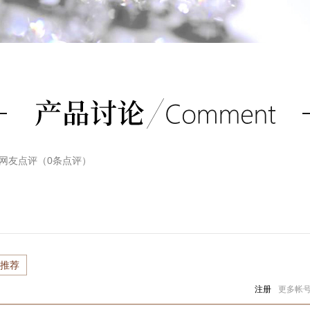
网友点评（
0
条点评）
推荐
注册
更多帐