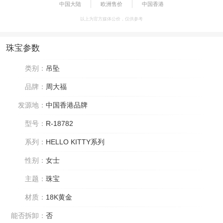
中国大陆
欧洲售价
中国香港
以上为官方媒体公价，仅供参考
珠宝参数
类别：
吊坠
品牌：
周大福
发源地：
中国香港品牌
型号：
R-18782
系列：
HELLO KITTY系列
性别：
女士
主题：
珠宝
材质：
18K黄金
能否拆卸：
否