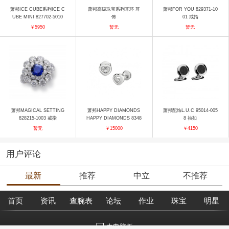
萧邦ICE CUBE系列ICE C
萧邦高级珠宝系列耳环 耳
萧邦FOR YOU 829371-10
UBE MINI 827702-5010
饰
01 戒指
戒指
￥5950
暂无
暂无
萧邦MAGICAL SETTING
萧邦HAPPY DIAMONDS
萧邦配饰L.U.C 95014-005
828215-1003 戒指
HAPPY DIAMONDS 8348
8 袖扣
54-1001 耳饰
暂无
￥15000
￥4150
用户评论
最新
推荐
中立
不推荐
首页
资讯
查腕表
论坛
作业
珠宝
明星
去电脑版