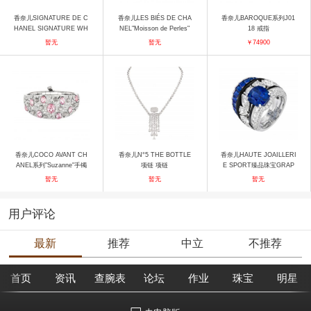
香奈儿SIGNATURE DE C
香奈儿LES BlÉS DE CHA
香奈儿BAROQUE系列J01
HANEL SIGNATURE WH
NEL"Moisson de Perles"
18 戒指
ITE TIE"Signature White
项链 手镯
暂无
暂无
￥74900
Tie"手镯 手镯
香奈儿COCO AVANT CH
香奈儿N°5 THE BOTTLE
香奈儿HAUTE JOAILLERI
ANEL系列"Suzanne"手镯
项链 项链
E SPORT臻品珠宝GRAP
手镯
HIC LINE GRAPHIC LIN
暂无
暂无
暂无
E戒指 戒指
用户评论
最新
推荐
中立
不推荐
首页
资讯
查腕表
论坛
作业
珠宝
明星