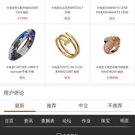
卡地亚男士配件袖扣OG00
卡地亚钻石系列N6703317
卡地亚DIAMANTS LÉGE
0161 袖扣
手镯
RS系列DIAMANTS LÉGE
RS B6043300 手镯
￥27300
暂无
暂无
卡地亚CARTIER LIBRE P
卡地亚JUSTE UN CLOU
卡地亚卡地亚动物与植物系
olymorph手镯 手镯
系列B4211800 戒指
列N4746200 戒指
暂无
暂无
￥394000
用户评论
最新
推荐
中立
不推荐
首页
资讯
查腕表
论坛
作业
珠宝
明星