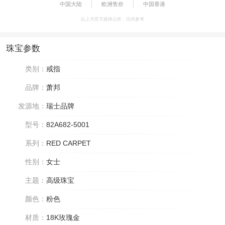
中国大陆
欧洲售价
中国香港
以上为官方媒体公价，仅供参考
珠宝参数
类别：
戒指
品牌：
萧邦
发源地：
瑞士品牌
型号：
82A682-5001
系列：
RED CARPET
性别：
女士
主题：
高级珠宝
颜色：
粉色
材质：
18K玫瑰金