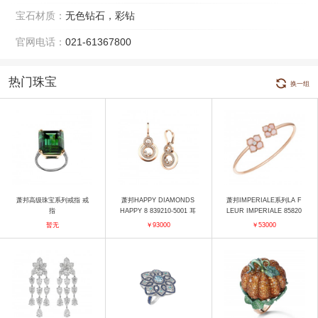
宝石材质：
无色钻石，彩钻
官网电话：
021-61367800
热门珠宝
换一组
萧邦高级珠宝系列戒指 戒
萧邦HAPPY DIAMONDS
萧邦IMPERIALE系列LA F
指
HAPPY 8 839210-5001 耳
LEUR IMPERIALE 85820
饰
4-5003 手镯
暂无
￥93000
￥53000