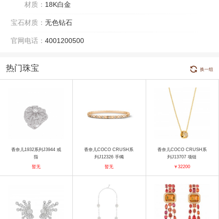
材质：
18K白金
宝石材质：
无色钻石
官网电话：
4001200500
热门珠宝
换一组
香奈儿1932系列J3944 戒
香奈儿COCO CRUSH系
香奈儿COCO CRUSH系
指
列J12326 手镯
列J13707 项链
暂无
暂无
￥32200