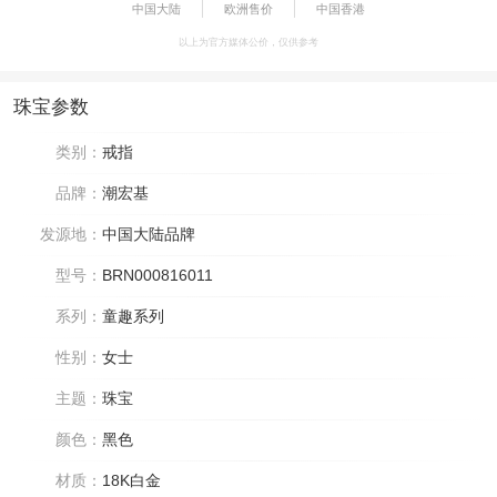
中国大陆
欧洲售价
中国香港
以上为官方媒体公价，仅供参考
珠宝参数
类别：
戒指
品牌：
潮宏基
发源地：
中国大陆品牌
型号：
BRN000816011
系列：
童趣系列
性别：
女士
主题：
珠宝
颜色：
黑色
材质：
18K白金