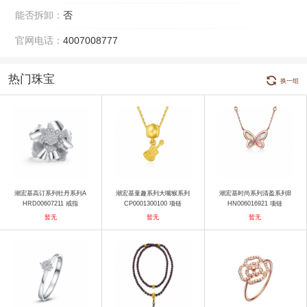
能否拆卸：
否
官网电话：
4007008777
热门珠宝
换一组
潮宏基高订系列牡丹系列A
潮宏基童趣系列大嘴猴系列
潮宏基时尚系列清盈系列B
HRD00607211 戒指
CP0001300100 项链
HN006016921 项链
暂无
暂无
暂无