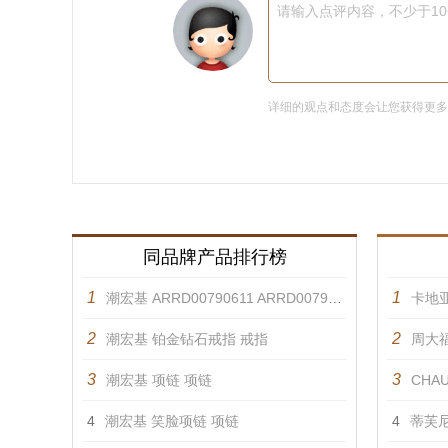
请输入点评内容，不少于1
详细的观点和态度会让您获得更
同品牌产品排行榜
1
1
潮宏基 ARRD00790611 ARRD00790621 戒指
卡地亚
2
2
潮宏基 铂金钻石戒指 戒指
周大福
3
3
潮宏基 项链 项链
CHAU
4
潮宏基 笑脸项链 项链
4
蒂芙尼