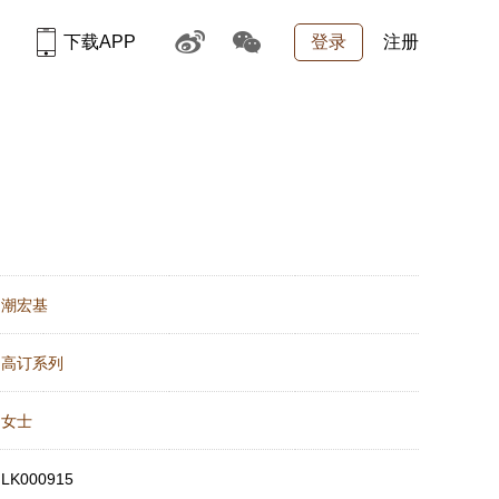
下载APP
登录
注册
：
潮宏基
：
高订系列
：
女士
：
LK000915