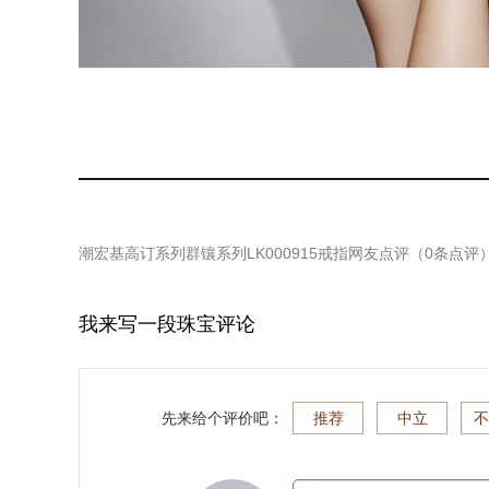
潮宏基高订系列群镶系列LK000915戒指
网友点评（
0
条点评
我来写一段珠宝评论
先来给个评价吧：
推荐
中立
不