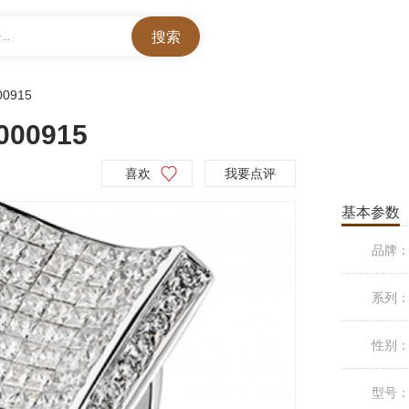
..
00915
0915
喜欢
我要点评
基本参数
品牌
系列
性别
型号