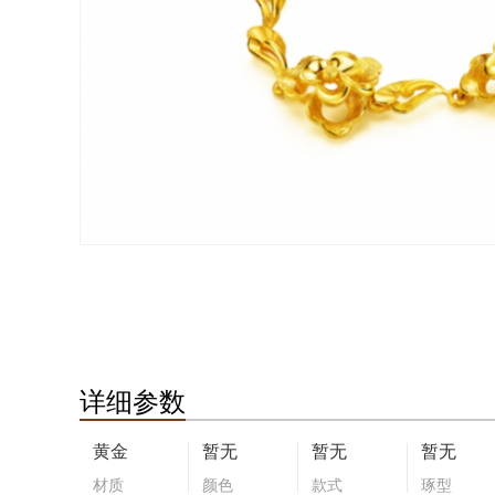
详细参数
黄金
暂无
暂无
暂无
材质
颜色
款式
琢型