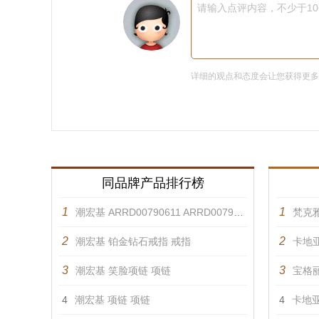
请输入点评内容，不少于1
详细的观点和态度会让您获得更
同品牌产品排行榜
1
1
潮宏基 ARRD00790611 ARRD00790621 戒指
梵克雅
2
2
潮宏基 铂金钻石戒指 戒指
卡地亚
3
3
潮宏基 笑脸项链 项链
宝格丽
4
潮宏基 项链 项链
4
卡地亚