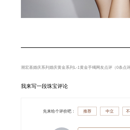
潮宏基婚庆系列婚庆黄金系列L-1黄金手镯
网友点评（
0
条点
我来写一段珠宝评论
先来给个评价吧：
推荐
中立
不