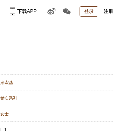
下载APP
登录
注册
：
潮宏基
：
婚庆系列
：
女士
：
L-1