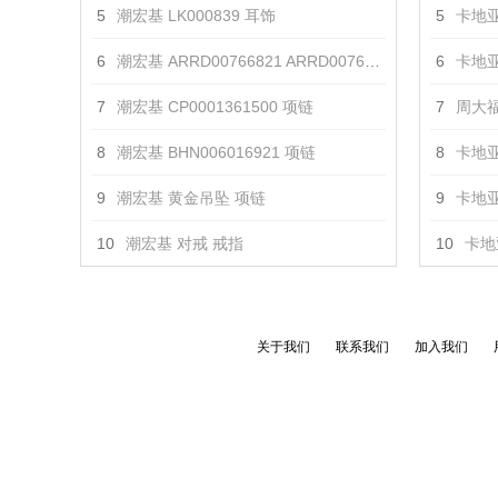
5
潮宏基 LK000839 耳饰
5
卡地亚
6
潮宏基 ARRD00766821 ARRD00766831 戒指
6
卡地亚
7
潮宏基 CP0001361500 项链
7
周大福
8
潮宏基 BHN006016921 项链
8
卡地亚
9
潮宏基 黄金吊坠 项链
9
卡地亚
10
潮宏基 对戒 戒指
10
卡地亚
关于我们
联系我们
加入我们