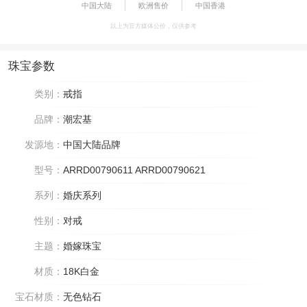
中国大陆
欧洲售价
中国香港
以上为官方媒体公价，仅供参考
珠宝参数
类别：
戒指
品牌：
潮宏基
发源地：
中国大陆品牌
型号：
ARRD00790611 ARRD00790621
系列：
婚庆系列
性别：
对戒
主题：
婚嫁珠宝
材质：
18K白金
宝石材质：
无色钻石