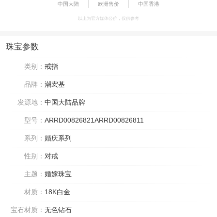
中国大陆
欧洲售价
中国香港
以上为官方媒体公价，仅供参考
珠宝参数
类别：
戒指
品牌：
潮宏基
发源地：
中国大陆品牌
型号：
ARRD00826821ARRD00826811
系列：
婚庆系列
性别：
对戒
主题：
婚嫁珠宝
材质：
18K白金
宝石材质：
无色钻石